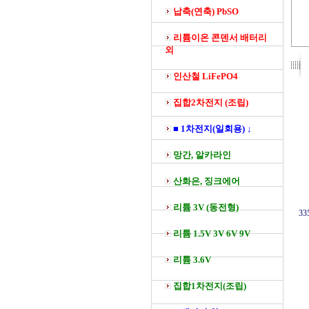
납축(연축) PbSO
리튬이온 콘덴서 배터리
외
인산철 LiFePO4
집합2차전지 (조립)
■ 1차전지(일회용) ↓
망간, 알카라인
산화은, 징크에어
리튬 3V (동전형)
33
리튬 1.5V 3V 6V 9V
리튬 3.6V
집합1차전지(조립)