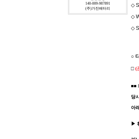
140-009-987891
◇ S
(주)가진배터리
◇ W
◇ S
○ 
□
(
■■
당사
아래
▶ 