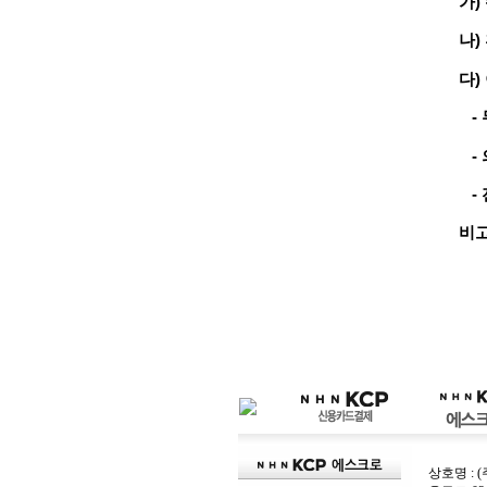
가)
나)
다)
- 
- 
- 
비고
상호명 : 