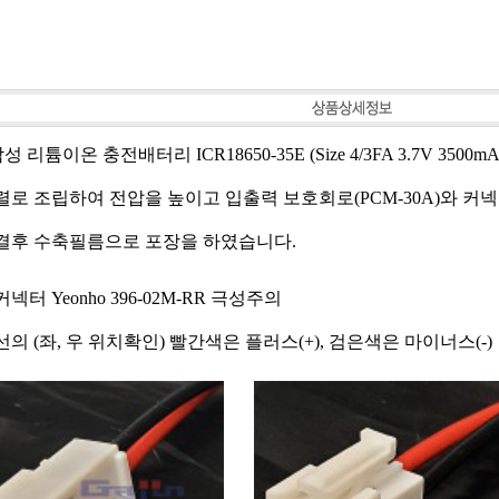
삼성 리튬이온 충전배터리 ICR18650-35E (Size 4/3FA 3.7V 3500m
렬로
조립하여 전압을 높이고 입출력 보호회로(PCM-30A)와
커넥터
결후
수축필름으로 포장을 하였습니다.
커넥터 Yeonho 396-02M-RR 극성주의
의 (좌, 우 위치확인) 빨간색은 플러스(+), 검은색은 마이너스(-)