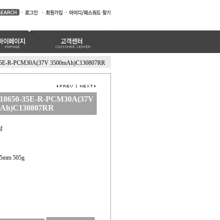
35E-R-PCM30A(37V 3500mAh)C130807RR
18650-35E-R-PCM30A(37V
mAh)C130807RR
성
 25mm 505g